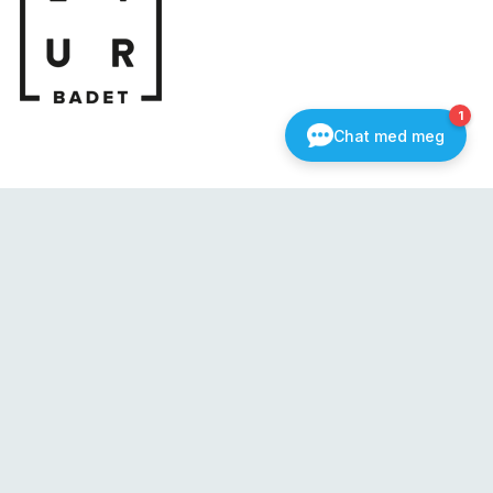
Telefon
75075555
Besøksadresse
Torolv Kveldulvsons gate 10, 8800 Sandnessjøen
Nyhetsbrev