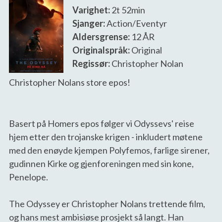
Varighet:
2t 52min
Sjanger:
Action/Eventyr
Aldersgrense:
12 ÅR
Originalspråk:
Original
Regissør:
Christopher Nolan
Christopher Nolans store epos!
Basert på Homers epos følger vi Odyssevs' reise 
hjem etter den trojanske krigen - inkludert møtene 
med den enøyde kjempen Polyfemos, farlige sirener, 
gudinnen Kirke og gjenforeningen med sin kone, 
Penelope.

The Odyssey er Christopher Nolans trettende film, 
og hans mest ambisiøse prosjekt så langt. Han 