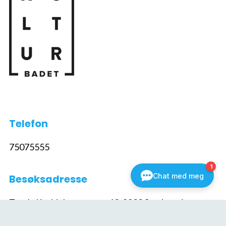
Telefon
75075555
Besøksadresse
Torolv Kveldulvsons gate 10, 8800 Sandnessjøen